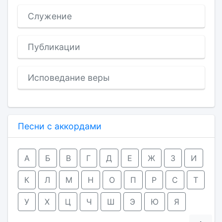
Служение
Публикации
Исповедание веры
Песни с аккордами
А
Б
В
Г
Д
Е
Ж
З
И
К
Л
М
Н
О
П
Р
С
Т
У
Х
Ц
Ч
Ш
Э
Ю
Я