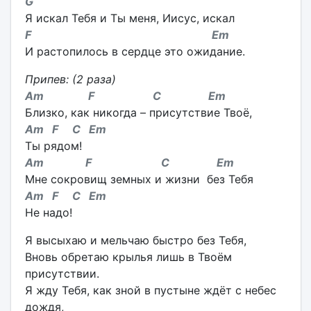
G
Я искал Тебя и Ты меня, Иисус, искал
F Em
И растопилось в сердце это ожидание.
Припев:
(2 раза)
Am F C Em
Близко, как никогда – присутствие Твоё,
Am F C Em
Ты рядом!
Am F C Em
Мне сокровищ земных и жизни без Тебя
Am F C Em
Не надо!
Я высыхаю и мельчаю быстро без Тебя,
Вновь обретаю крылья лишь в Твоём
присутствии.
Я жду Тебя, как зной в пустыне ждёт с небес
дождя,