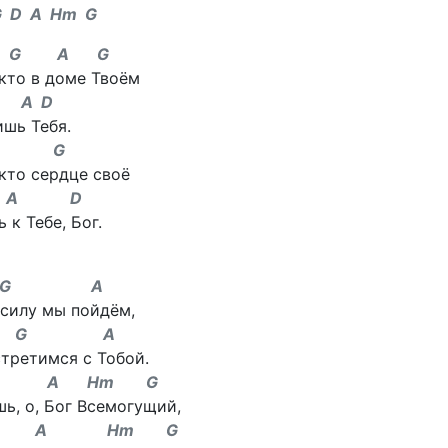
G D A Hm G
 A G
кто в доме Твоём
A D
шь Тебя.
 G
кто сердце своё
A D
 к Тебе, Бог.
 A
 силу мы пойдём,
 A
стретимся с Тобой.
A Hm G
ь, о, Бог Всемогущий,
A Hm G