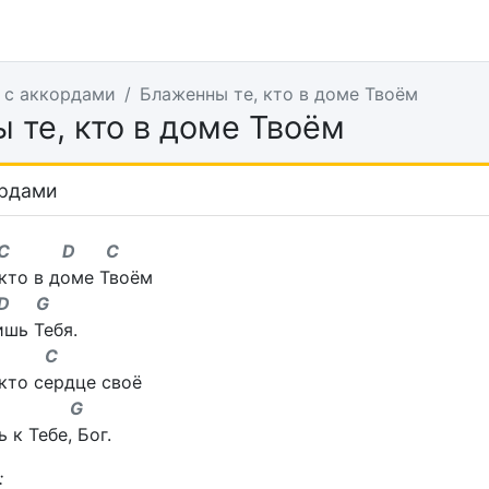
 с аккордами
Блаженны те, кто в доме Твоём
 те, кто в доме Твоём
ордами
 D C
кто в доме Твоём
 G
шь Тебя.
 C
кто сердце своё
D G
 к Тебе, Бог.
: