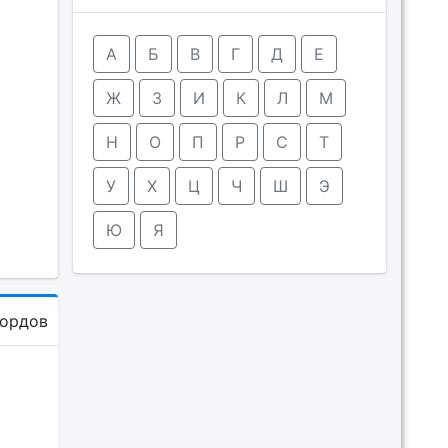
А
Б
В
Г
Д
Е
Ж
З
И
К
Л
М
Н
О
П
Р
С
Т
У
Х
Ц
Ч
Ш
Э
Ю
Я
кордов