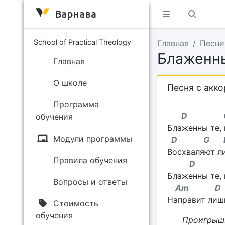
Варнава
School of Practical Theology
Главная
Песни
Блаженны
Главная
О школе
Песня с акк
Программа
D C
обучения
Блаженны те, 
Модули программы
D G D
Восхваляют ли
Правила обучения
D
Блаженны те, 
Вопросы и ответы
Am 
Направит лишь
Стоимость
обучения
Проигрыш