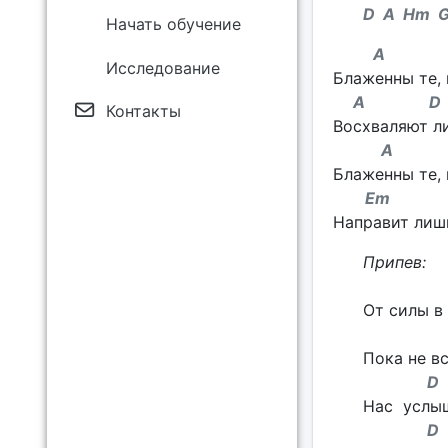
D A Hm 
Начать обучение
A G
Исследование
Блаженны те, 
A D 
Контакты
Восхваляют ли
A
Блаженны те, 
Em 
Направит лишь
Припев:
G
От силы в
G
Пока не в
D 
Нас услыш
D 