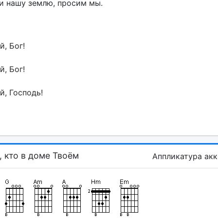
и нашу землю, просим мы.
й, Бог!
й, Бог!
й, Господь!
 кто в доме Твоём
Аппликатура ак