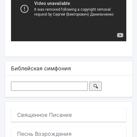
Библейская симфония
Священное Писание
Песнь Возрождения