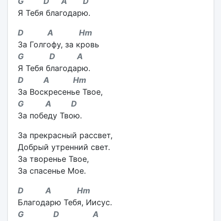
G D A D
Я Тебя благодарю.
D A Hm
За Голгофу, за кровь
G D A
Я Тебя благодарю.
D A Hm
За Воскресенье Твое,
G A D
За победу Твою.
За прекрасный рассвет,
Добрый утренний свет.
За творенье Твое,
За спасенье Мое.
D A Hm
Благодарю Тебя, Иисус.
G D A