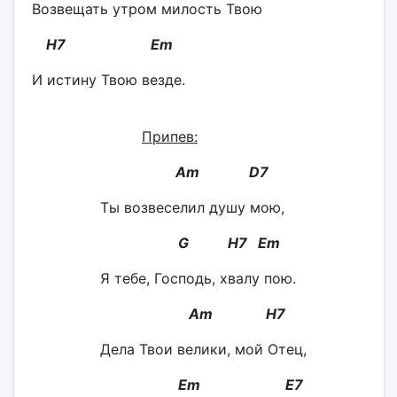
Возвещать утром милость Твою
H
7
Em
И истину Твою везде.
Припев:
Am D7
Ты возвеселил душу мою,
G H7 Em
Я тебе, Господь, хвалу пою.
Am H7
Дела Твои велики, мой Отец,
Em E7