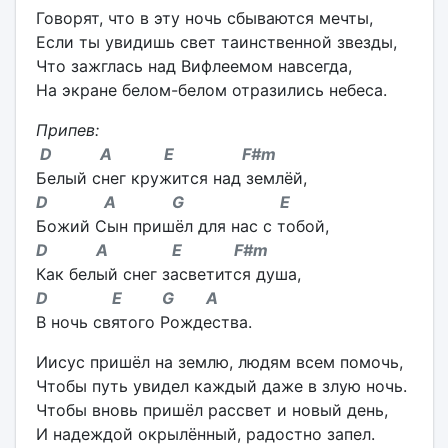
Говорят, что в эту ночь сбываются мечты,
Если ты увидишь свет таинственной звезды,
Что зажглась над Вифлеемом навсегда,
На экране белом-белом отразились небеса.
Припев:
D A E F#m
Белый снег кружится над землёй,
D A G E
Божий Сын пришёл для нас с тобой,
D A E F#m
Как белый снег засветится душа,
D E G A
В ночь святого Рождества.
Иисус пришёл на землю, людям всем помочь,
Чтобы путь увидел каждый даже в злую ночь.
Чтобы вновь пришёл рассвет и новый день,
И надеждой окрылённый, радостно запел.