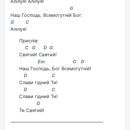
Алілуя! Алілуя!
G
Наш Господь, Всемогутній Бог.
G C
Алілуя!
Приспів:
C G D G
Cвятий! Святий!
Em C D
Наш Господь, Бог Всемогутній!
D C
Слави гідний Ти!
D C
Слави гідний Ти!
G
Ти Святий!
————————————————————