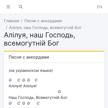
EN
Главная
Песни с аккордами
Алілуя, наш Господь, всемогутній Бог
Алілуя, наш Господь,
всемогутній Бог
Песня с аккордами
(на украинском языке)
G C G G C
Алілуя! Алілуя!
G
Наш Господь, Всемогутній Бог.
G C G G C