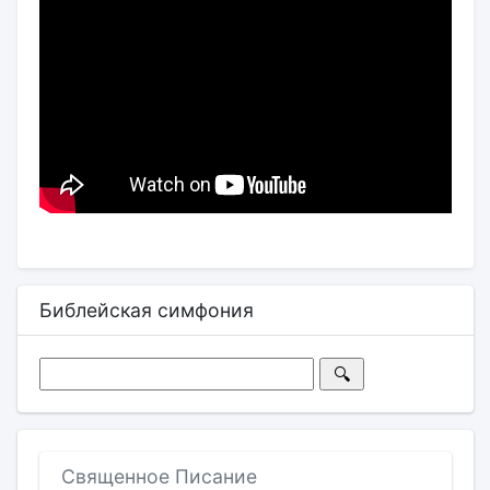
Библейская симфония
Священное Писание