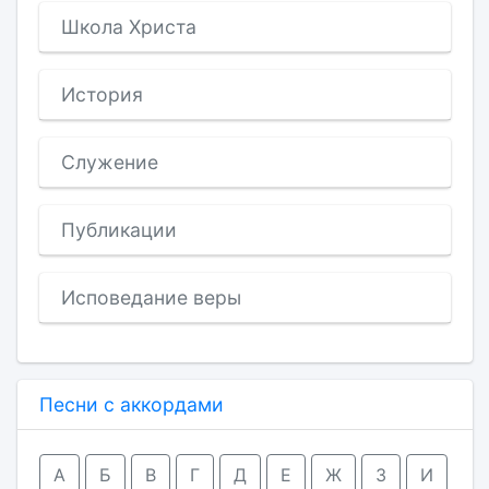
Школа Христа
История
Служение
Публикации
Исповедание веры
Песни с аккордами
А
Б
В
Г
Д
Е
Ж
З
И