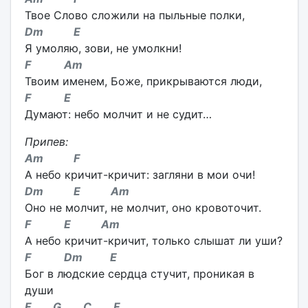
Твое Cлово сложили на пыльные полки,
Dm E
Я умоляю, зови, не умолкни!
F Am
Твоим именем, Боже, прикрываются люди,
F E
Думают: небо молчит и не судит…
Припев:
Am F
А небо кричит-кричит: загляни в мои очи!
Dm E Am
Оно не молчит, не молчит, оно кровоточит.
F E Am
А небо кричит-кричит, только слышат ли уши?
F Dm E
Бог в людские сердца стучит, проникая в
души
F G C F