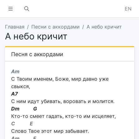
EN
Главная
Песни с аккордами
А небо кричит
А небо кричит
Песня с аккордами
Am
С Твоим именем, Боже, мир давно уже
свыкся,
A7
С ним идут убивать, воровать и молится.
Dm G
Кто-то смеет гадать, кто-то им исцеляет,
C E
Слово Твое этот мир забывает.
Am F